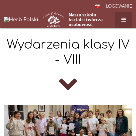
LOGOWANIE
Nasza szkoła
kształci twórczą
osobowość,
przygotowuje do
życia w
nowoczesnym
Wydarzenia
Wydarzenia klasy IV
świecie.
4-
- VIII
8