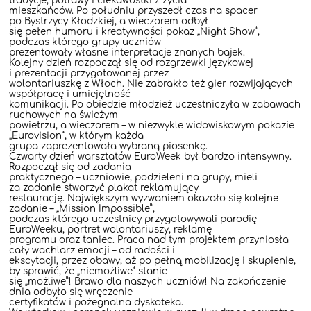
tradycje, potrawy i ciekawostki z życia
mieszkańców. Po południu przyszedł czas na spacer
po Bystrzycy Kłodzkiej, a wieczorem odbył
się pełen humoru i kreatywności pokaz „Night Show”,
podczas którego grupy uczniów
prezentowały własne interpretacje znanych bajek.
Kolejny dzień rozpoczął się od rozgrzewki językowej
i prezentacji przygotowanej przez
wolontariuszkę z Włoch. Nie zabrakło też gier rozwijających
współpracę i umiejętność
komunikacji. Po obiedzie młodzież uczestniczyła w zabawach
ruchowych na świeżym
powietrzu, a wieczorem – w niezwykle widowiskowym pokazie
„Eurovision”, w którym każda
grupa zaprezentowała wybraną piosenkę.
Czwarty dzień warsztatów EuroWeek był bardzo intensywny.
Rozpoczął się od zadania
praktycznego – uczniowie, podzieleni na grupy, mieli
za zadanie stworzyć plakat reklamujący
restaurację. Największym wyzwaniem okazało się kolejne
zadanie – „Mission Impossible”,
podczas którego uczestnicy przygotowywali parodię
EuroWeeku, portret wolontariuszy, reklamę
programu oraz taniec. Praca nad tym projektem przyniosła
cały wachlarz emocji – od radości i
ekscytacji, przez obawy, aż po pełną mobilizację i skupienie,
by sprawić, że „niemożliwe” stanie
się „możliwe”! Brawo dla naszych uczniów! Na zakończenie
dnia odbyło się wręczenie
certyfikatów i pożegnalna dyskoteka.