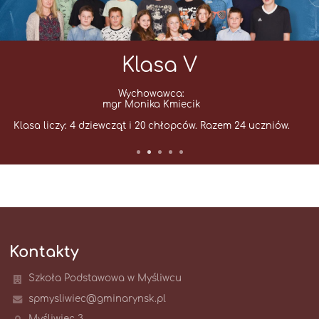
Klasa V
Wychowawca:
mgr Monika Kmiecik
Klasa liczy: 4 dziewcząt i 20 chłopców. Razem 24 uczniów.
Kontakty
Szkoła Podstawowa w Myśliwcu
spmysliwiec@gminarynsk.pl
Myśliwiec 3