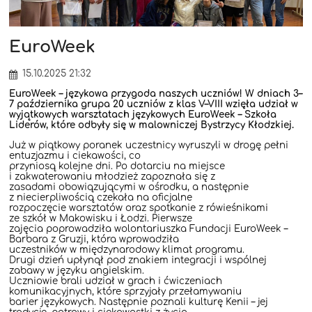
EuroWeek
15.10.2025 21:32
EuroWeek – językowa przygoda naszych uczniów! W dniach 3–
7 października grupa 20 uczniów z klas V–VIII wzięła udział w
wyjątkowych warsztatach językowych EuroWeek – Szkoła
Liderów, które odbyły się w malowniczej Bystrzycy Kłodzkiej.
Już w piątkowy poranek uczestnicy wyruszyli w drogę pełni
entuzjazmu i ciekawości, co
przyniosą kolejne dni. Po dotarciu na miejsce
i zakwaterowaniu młodzież zapoznała się z
zasadami obowiązującymi w ośrodku, a następnie
z niecierpliwością czekała na oficjalne
rozpoczęcie warsztatów oraz spotkanie z rówieśnikami
ze szkół w Makowisku i Łodzi. Pierwsze
zajęcia poprowadziła wolontariuszka Fundacji EuroWeek –
Barbara z Gruzji, która wprowadziła
uczestników w międzynarodowy klimat programu.
Drugi dzień upłynął pod znakiem integracji i wspólnej
zabawy w języku angielskim.
Uczniowie brali udział w grach i ćwiczeniach
komunikacyjnych, które sprzyjały przełamywaniu
barier językowych. Następnie poznali kulturę Kenii – jej